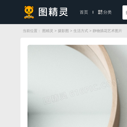
分类
首页
当前位置：
图精灵
>
摄影图
>
生活方式
> 静物插花艺术图片