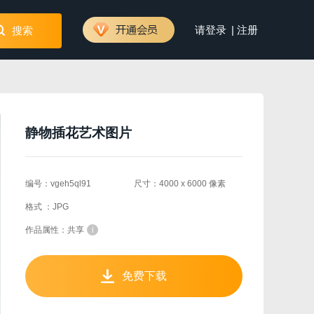
|
请登录
注册
搜索
静物插花艺术图片
编号：vgeh5ql91
尺寸：4000 x 6000 像素
格式 ：JPG
作品属性：共享
i
免费下载