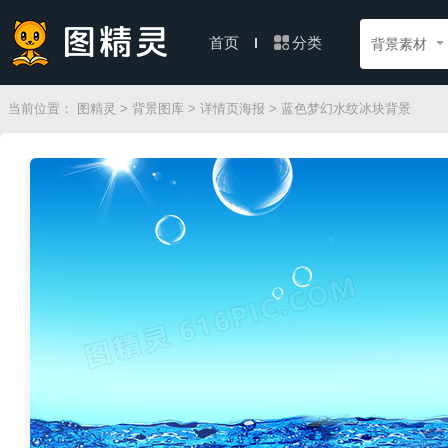
分类
首页
背景素材
当前位置：
图精灵
>
背景图库
>
详情页海报
> 蓝色梦幻水纹冰块背景