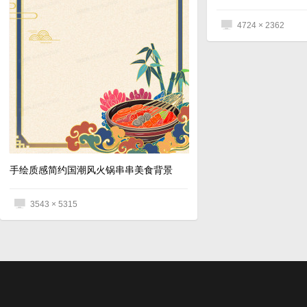
4724 × 2362
手绘质感简约国潮风火锅串串美食背景
3543 × 5315