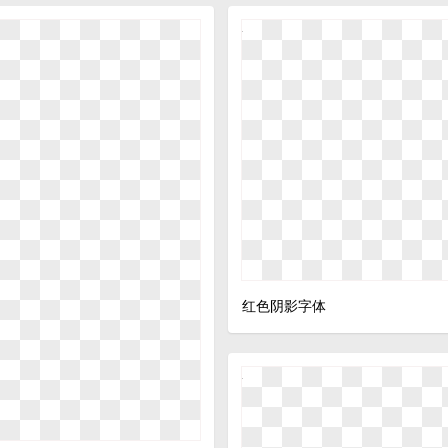
红色阴影字体