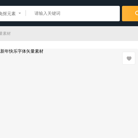
免抠元素
量素材