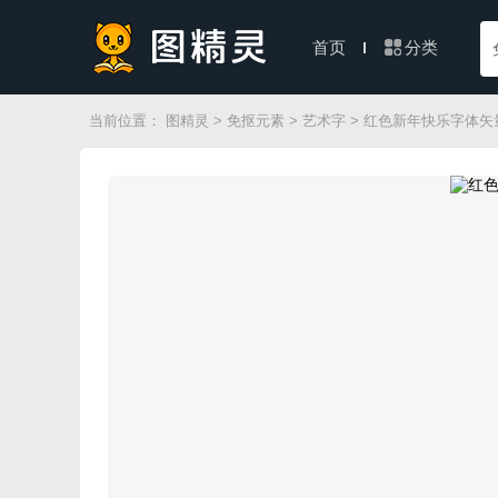
分类
首页
当前位置：
图精灵
>
免抠元素
>
艺术字
> 红色新年快乐字体矢