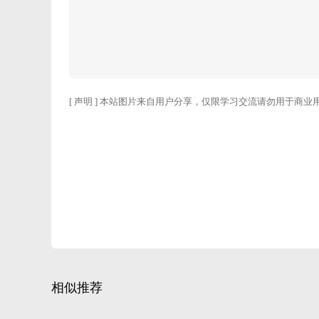
[ 声明 ] 本站图片来自用户分享，仅限学习交流请勿用于商业
相似推荐