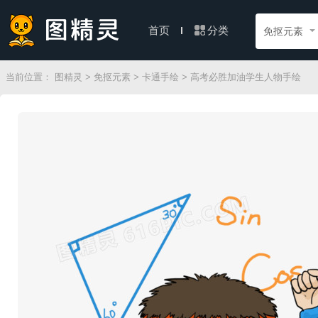
分类
首页
免抠元素
当前位置：
图精灵
>
免抠元素
>
卡通手绘
> 高考必胜加油学生人物手绘