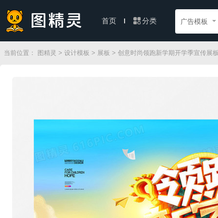
分类
首页
广告模板
当前位置：
图精灵
>
设计模板
>
展板
> 创意时尚领跑新学期开学季宣传展