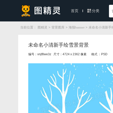
分类
首页
当前位置：
图精灵
>
背景图库
>
海报banner
> 未命名小清新手
未命名小清新手绘雪景背景
编号：vnjf8we3z 尺寸：4724 x 2362 像素
格式 ：PSD