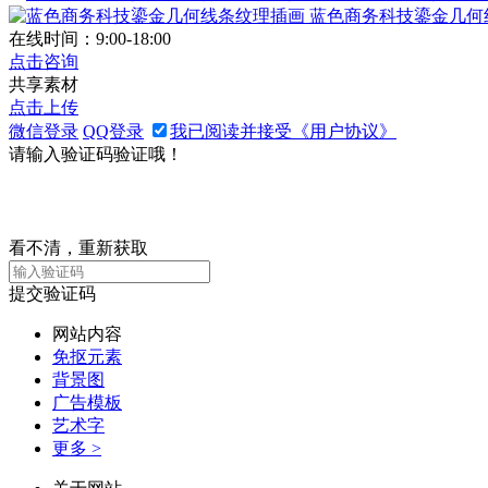
蓝色商务科技鎏金几何
在线时间：9:00-18:00
点击咨询
共享素材
点击上传
微信登录
QQ登录
我已阅读并接受《用户协议》
请输入验证码验证哦！
看不清，重新获取
提交验证码
网站内容
免抠元素
背景图
广告模板
艺术字
更多 >