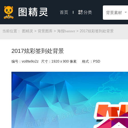
分类
首页
背景素材
当前位置：
图精灵
>
背景图库
>
海报banner
> 2017炫彩签到处背景
2017炫彩签到处背景
编号：vo8fw9o2z 尺寸：1920 x 900 像素
格式 ：PSD