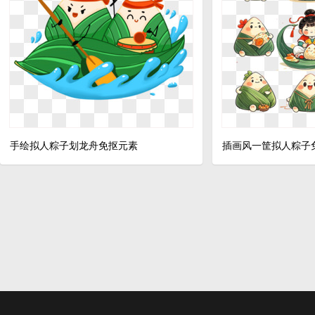
手绘拟人粽子划龙舟免抠元素
插画风一筐拟人粽子