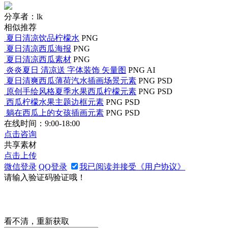
分享者：lk
相似推荐
夏日清凉饮品柠檬水
PNG
夏日清凉西瓜海报
PNG
夏日清凉西瓜素材
PNG
炎炎夏日 清凉送 字体装饰 矢量图
PNG
AI
夏日清爽西瓜薄荷汽水插画场景元素
PNG
PSD
原创手绘风格夏季水果西瓜柠檬元素
PNG
PSD
西瓜柠檬水果主题边框元素
PNG
PSD
躺在西瓜上的女孩插画元素
PNG
PSD
在线时间：9:00-18:00
点击咨询
共享素材
点击上传
微信登录
QQ登录
我已阅读并接受《用户协议》
请输入验证码验证哦！
看不清，重新获取