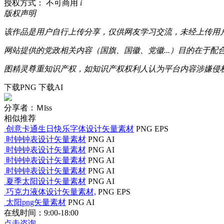
授权方式： 不可商用
i
版权声明
该作品是用户自行上传分享，仅供网友学习交流，未经上传用
网站提供的党政相关内容（国旗、国徽、党徽...）目的在于
图精灵尊重知识产权，如知识产权权利人认为平台内容涉嫌侵权，可通
下载PNG
下载AI
分享者：Ｍīss
相似推荐
创意卡通生日快乐字体设计矢量素材
PNG
EPS
时钟钟表设计矢量素材
PNG
AI
时钟钟表设计矢量素材
PNG
AI
时钟钟表设计矢量素材
PNG
AI
时钟钟表设计矢量素材
PNG
AI
夏季太阳设计矢量素材
PNG
AI
巧克力液体设计矢量素材,
PNG
EPS
太阳png矢量素材
PNG
AI
在线时间：9:00-18:00
点击咨询