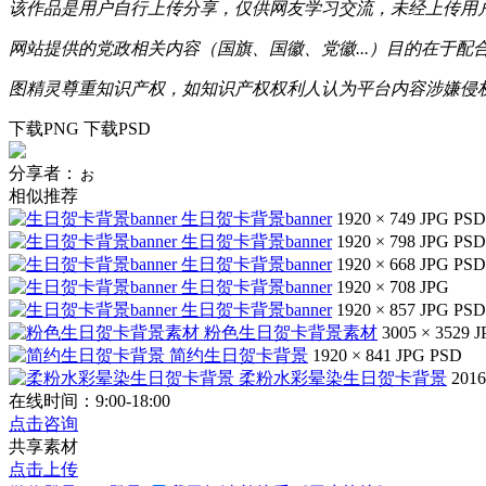
该作品是用户自行上传分享，仅供网友学习交流，未经上传用
网站提供的党政相关内容（国旗、国徽、党徽...）目的在于
图精灵尊重知识产权，如知识产权权利人认为平台内容涉嫌侵权，可通
下载PNG
下载PSD
分享者：ぉ
相似推荐
生日贺卡背景banner
1920 × 749
JPG
PSD
生日贺卡背景banner
1920 × 798
JPG
PSD
生日贺卡背景banner
1920 × 668
JPG
PSD
生日贺卡背景banner
1920 × 708
JPG
生日贺卡背景banner
1920 × 857
JPG
PSD
粉色生日贺卡背景素材
3005 × 3529
J
简约生日贺卡背景
1920 × 841
JPG
PSD
柔粉水彩晕染生日贺卡背景
2016
在线时间：9:00-18:00
点击咨询
共享素材
点击上传