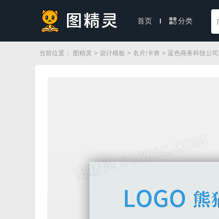
分类
首页
当前位置：
图精灵
>
设计模板
>
名片|卡劵
> 蓝色商务科技公