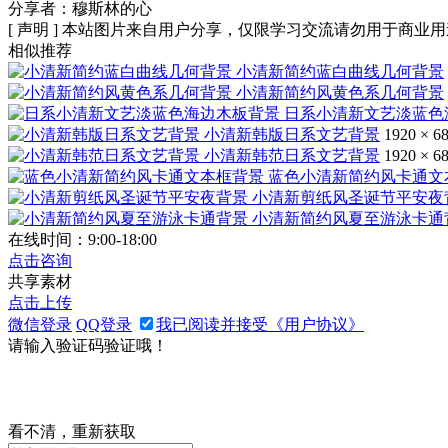
分享者：穆斯林的心
[ 声明 ] 本站图片来自用户分享，仅限学习交流请勿用于商业用
相似推荐
小清新简约蓝白曲线几何背景
小清新简约风黄色系几何背景
日系小清新文艺淡蓝色
小清新韩版日系文艺背景
1920 × 6
小清新韩范日系文艺背景
1920 × 6
蓝色小清新简约风卡通文
小清新剪纸风圣诞节平安夜
小清新简约风夏至游泳卡通
在线时间：9:00-18:00
点击咨询
共享素材
点击上传
微信登录
QQ登录
我已阅读并接受《用户协议》
请输入验证码验证哦！
看不清，重新获取