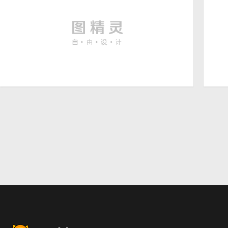
花瓣
花
唯美海边蓝天白云大海沙滩
海
2912 × 1632
贝壳
花