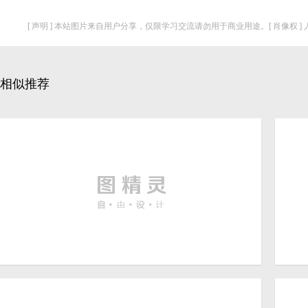
[ 声明 ] 本站图片来自用户分享，仅限学习交流请勿用于商业用途。[ 肖像权 
相似推荐
唯美海边蓝天白云沙滩贝壳
唯
2912 × 1632