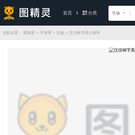
分类
首页
字体
当前位置：
图精灵
>
字体库
>
其他
> 汉仪铸字美心体W