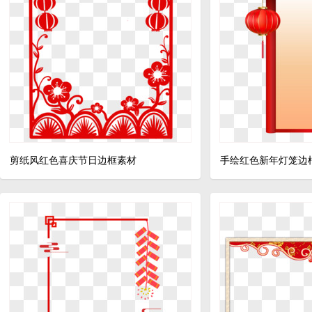
剪纸风红色喜庆节日边框素材
手绘红色新年灯笼边