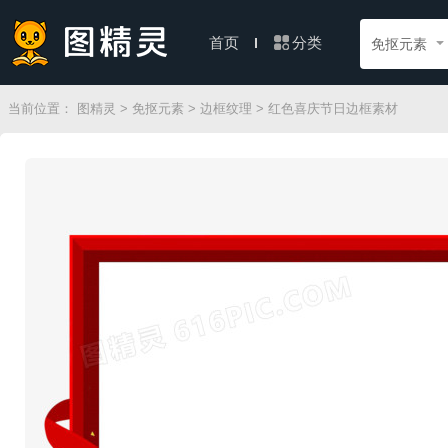
分类
首页
免抠元素
当前位置：
图精灵
>
免抠元素
>
边框纹理
> 红色喜庆节日边框素材