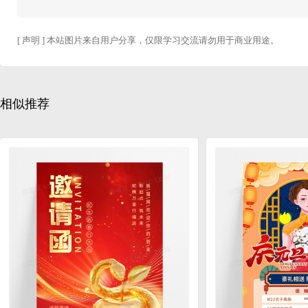
[ 声明 ] 本站图片来自用户分享，仅限学习交流请勿用于商业用途。
相似推荐