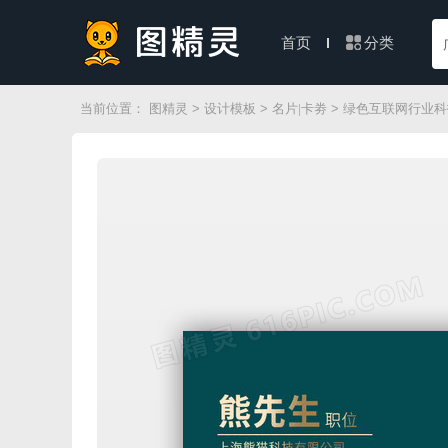
分类
首页
当前位置：
图精灵
>
设计模板
>
名片|卡劵
> 绿色互联网行业