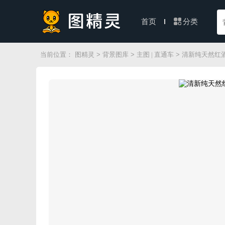
分类
首页
当前位置：
图精灵
>
背景图库
>
主图 | 直通车
> 清新纯天然红