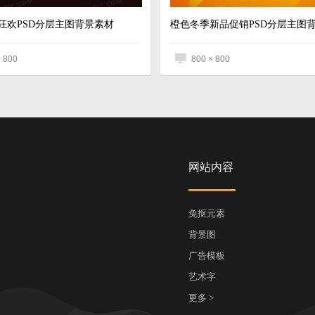
狂欢PSD分层主图背景素材
× 800
800 × 800
网站内容
免抠元素
背景图
广告模板
艺术字
更多 >