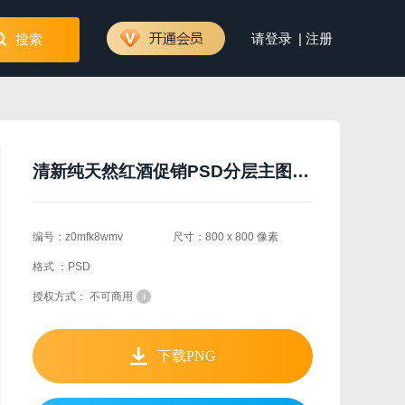
|
请登录
注册
搜索
清新纯天然红酒促销PSD分层主图背景素材
编号：z0mfk8wmv
尺寸：800 x 800 像素
格式 ：PSD
授权方式： 不可商用
i
下载PNG