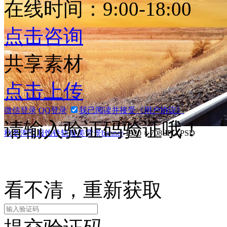
在线时间：9:00-18:00
点击咨询
秋冬淘宝服装banner背景
1920 × 700
JPG
PSD
共享素材
点击上传
微信登录
QQ登录
我已阅读并接受《用户协议》
请输入验证码验证哦！
秋冬淘宝服饰铁轨唯美背景banner
1920 × 708
JPG
PSD
看不清，重新获取