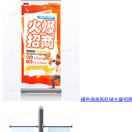
橘色插画风旺铺火爆招