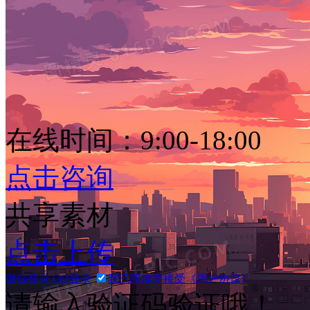
唯美大海夕阳落日风景插画
2912 × 1632
JPG
PSD
在线时间：9:00-18:00
点击咨询
共享素材
唯美大海夕阳落日风景插画
2912 × 1632
JPG
PSD
点击上传
微信登录
QQ登录
我已阅读并接受《用户协议》
请输入验证码验证哦！