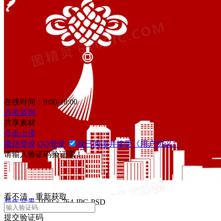
新年喜庆背景
1920 × 800
JPG
PSD
在线时间：9:00-18:00
点击咨询
共享素材
点击上传
微信登录
QQ登录
我已阅读并接受《用户协议》
请输入验证码验证哦！
看不清，重新获取
新年背景
1920 × 764
JPG
PSD
提交验证码