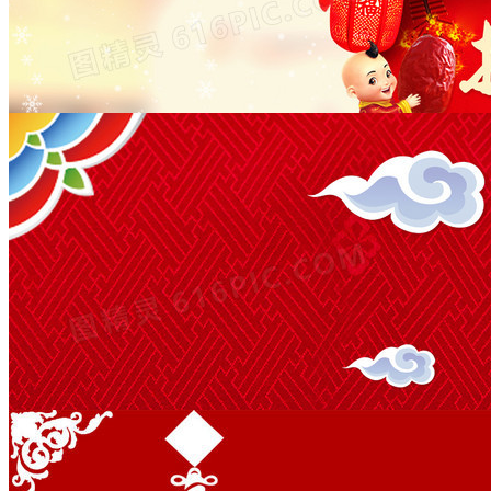
淘宝天猫新年抢年货喜庆背景
1920 × 900
JPG
PSD
腊八抢年货新年背景
2133 × 630
JPG
PSD