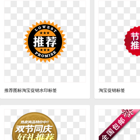
推荐图标淘宝促销水印标签
淘宝促销标签