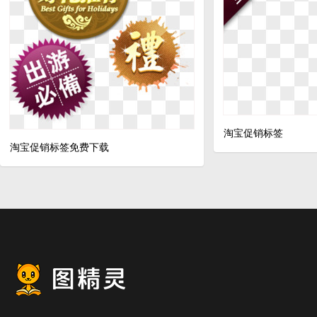
淘宝促销标签
淘宝促销标签免费下载