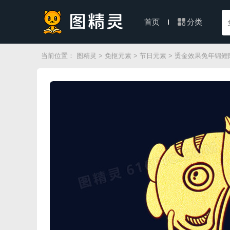
分类
首页
当前位置：
图精灵
>
免抠元素
>
节日元素
> 烫金效果兔年锦