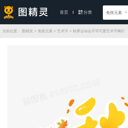
分类
首页
免抠元素
当前位置：
图精灵
>
免抠元素
>
艺术字
> 秋霁运动会手写可爱艺术字枫叶