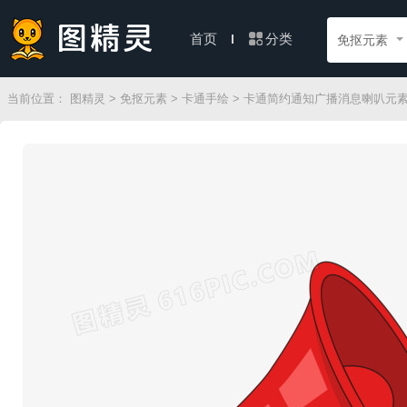
分类
首页
免抠元素
当前位置：
图精灵
>
免抠元素
>
卡通手绘
> 卡通简约通知广播消息喇叭元