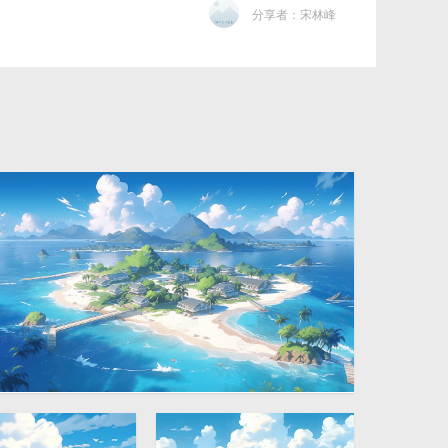
分享者：宋林峰
蓝天白云岛屿大海唯美风景
2912 × 1632