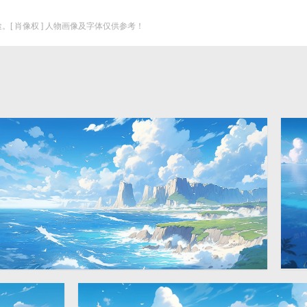
。[ 肖像权 ] 人物画像及字体仅供参考！
蓝天白云岛屿大海唯美风景
2912 × 1632