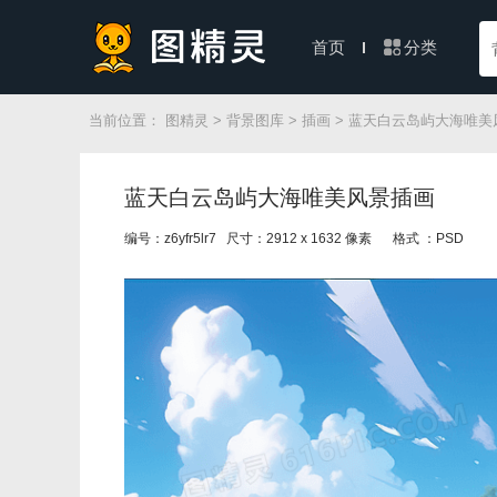
分类
首页
当前位置：
图精灵
>
背景图库
>
插画
> 蓝天白云岛屿大海唯美
蓝天白云岛屿大海唯美风景插画
编号：z6yfr5lr7 尺寸：2912 x 1632 像素
格式 ：PSD