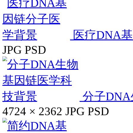
医疗DNA
JPG
PSD
分子DN
4724 × 2362
JPG
PSD