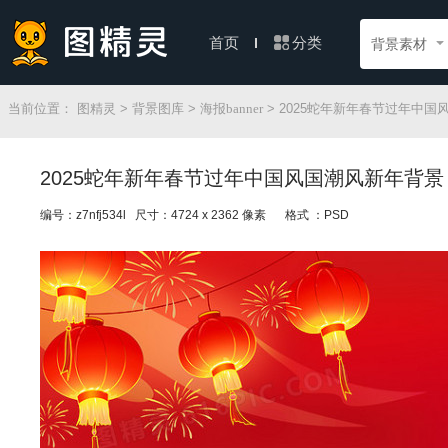
分类
首页
背景素材
当前位置：
图精灵
>
背景图库
>
海报banner
> 2025蛇年新年春节过年中
2025蛇年新年春节过年中国风国潮风新年背景
编号：z7nfj534l 尺寸：4724 x 2362 像素
格式 ：PSD