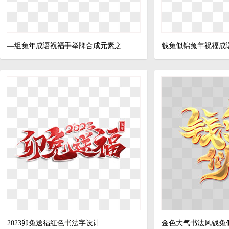
—组兔年成语祝福手举牌合成元素之钱兔似锦
钱兔似锦兔年祝福成
2023卯兔送福红色书法字设计
金色大气书法风钱兔