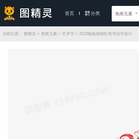
分类
首页
免抠元素
当前位置：
图精灵
>
免抠元素
>
艺术字
> 2023钱兔似锦红色书法字设计