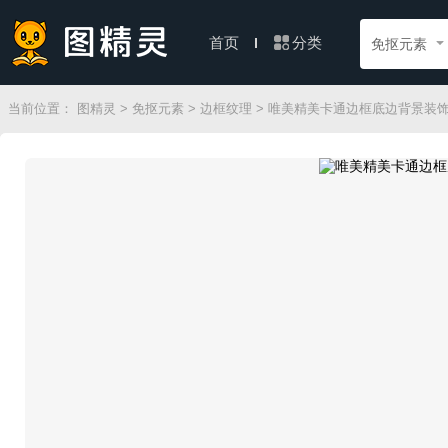
分类
首页
免抠元素
当前位置：
图精灵
>
免抠元素
>
边框纹理
> 唯美精美卡通边框底边背景装