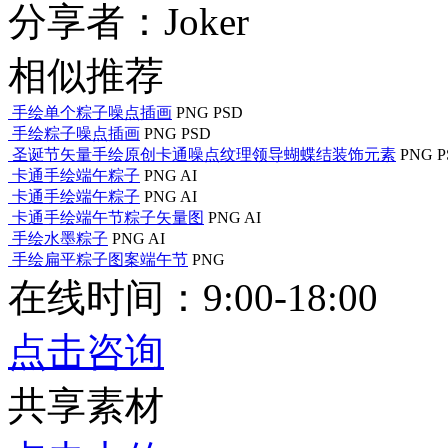
分享者：Joker
相似推荐
手绘单个粽子噪点插画
PNG
PSD
手绘粽子噪点插画
PNG
PSD
圣诞节矢量手绘原创卡通噪点纹理领导蝴蝶结装饰元素
PNG
P
卡通手绘端午粽子
PNG
AI
卡通手绘端午粽子
PNG
AI
卡通手绘端午节粽子矢量图
PNG
AI
手绘水墨粽子
PNG
AI
手绘扁平粽子图案端午节
PNG
在线时间：9:00-18:00
点击咨询
共享素材