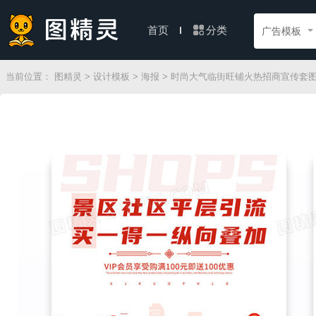
分类
首页
广告模板
当前位置：
图精灵
>
设计模板
>
海报
> 时尚大气临街旺铺火热招商宣传套