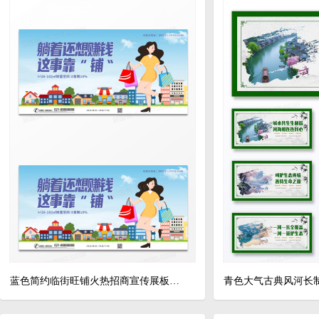
蓝色简约临街旺铺火热招商宣传展板招商招租