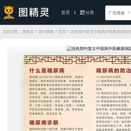
分类
首页
广告模板
当前位置：
图精灵
>
设计模板
>
折页
> 浅色简约复古中国风中医糖尿病防