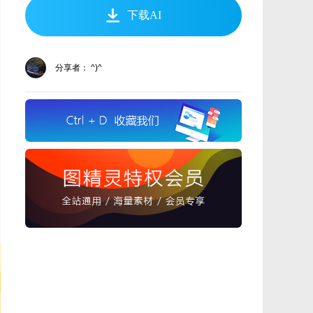
下载AI
分享者： ^)^