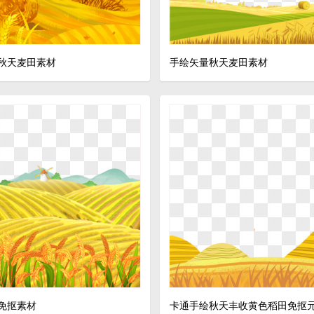
秋天麦田素材
手绘矢量秋天麦田素材
免抠素材
卡通手绘秋天丰收黄色稻田免抠