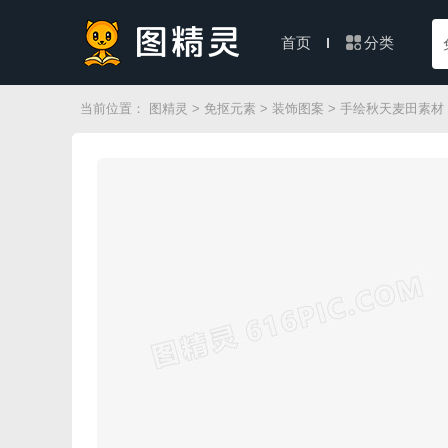
分类
首页
当前位置：
图精灵
>
免抠元素
>
装饰图案
> 手绘秋天麦田素材