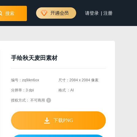
|
请登录
注册
搜索
手绘秋天麦田素材
编号：zq9ikn6ox
尺寸：2084 x 2084 像素
分辨率：3 dpi
格式 ：AI
授权方式： 不可商用
i
下载PNG