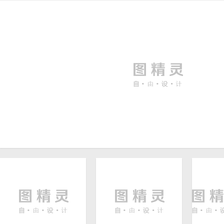
木质纹理图案背景桌面壁纸
木板 地板 背景墙 石头墙 纹
理 质感