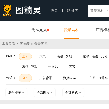
分类
首页
背景素材
免抠元素
背景素材
广告模
当前位置：
> 背景图库
图精灵
风格：
全部
大气
浪漫
梦幻
扁平
渐变
几何
激情
狂欢
中国风
其它
分类：
全部
广告背景
海报banner
主图
直通车
综合排序
全部图片
全部格式
热门下载
横图
PSD