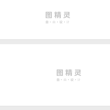
近期上传
竖图
AI
方图
CDR
EPS
xls
金属拉丝背景
790 × 302