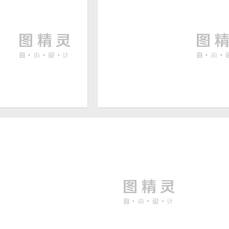
素材
800 × 800
3571 
蓝色云纹背景图
学校宣传海报