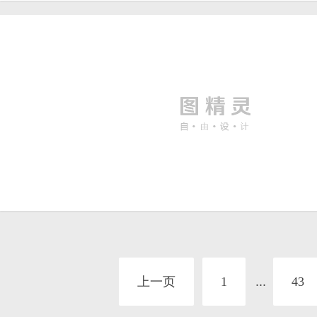
蓝色雪山企业文化背景
粉蓝唯美花纹背景01
上一页
1
...
43