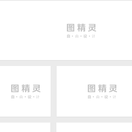
卡通背景
黑色炫酷音乐背景
彩色质感首图
烟花生日快乐宴会海报背景