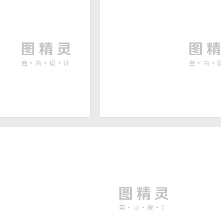
近期上传
竖图
AI
方图
CDR
EPS
xls
制度牌图片模板背景
丛山鎏金中国山水国潮插画