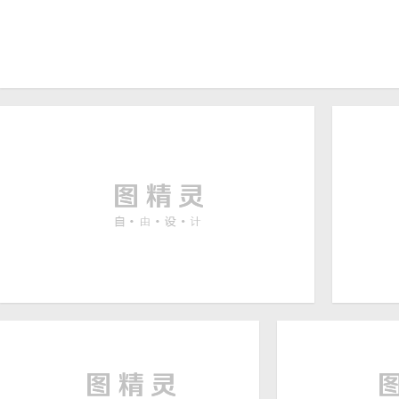
简约新年喜庆红色花纹中国
风边框背景
高清山水电脑壁纸
青山绿
3840 × 2400