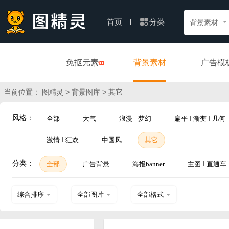
分类
首页
背景素材
免抠元素
背景素材
广告模
当前位置：
>
> 其它
图精灵
背景图库
风格：
全部
大气
浪漫
梦幻
扁平
渐变
几何
激情
狂欢
中国风
其它
分类：
全部
广告背景
海报banner
主图
直通车
综合排序
全部图片
全部格式
热门下载
横图
PSD