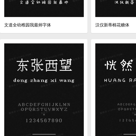
文道全幼稚园我最帅字体
汉仪新蒂棉花糖体