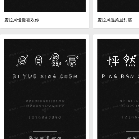
麦拉风慢慢喜欢你
麦拉风温柔且甜腻