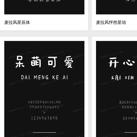
麦拉风星辰体
麦拉风怦然星动