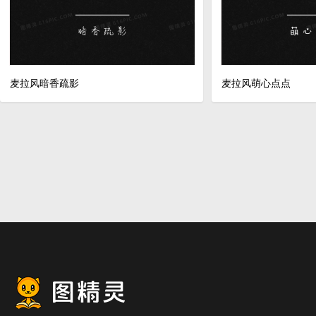
麦拉风暗香疏影
麦拉风萌心点点