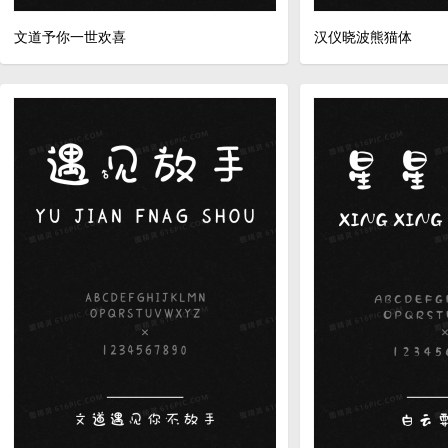
文道予你一世欢喜
汉仪晓波熊猫体