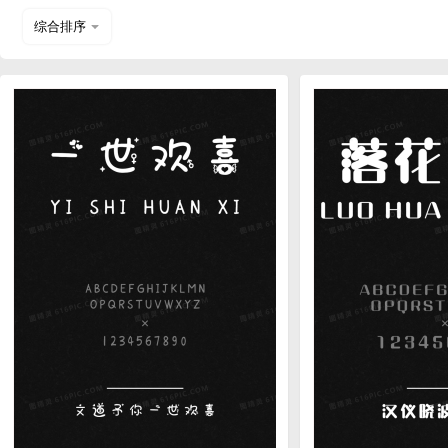
综合排序
热门下载
近期上传