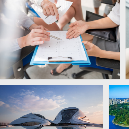
在房子前面的大片草坪摄影
红色心
4000 × 3000
高清图片
高清图
在核对报表数据的商务人物
6016 × 4015
高清图片