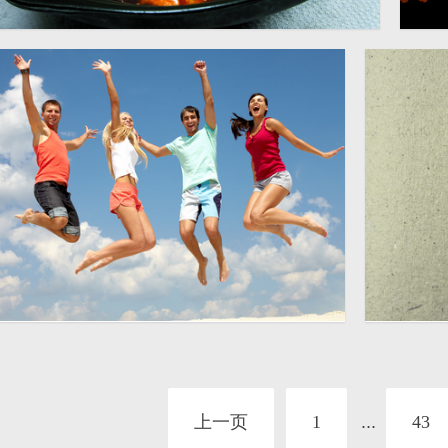
鸡米豆腐煲美食摄影图片
云
3402 × 2268
高
蓝天下跳跃的美女帅哥高清
废旧的
3500 × 2758
摄影图片
上一页
1
...
43