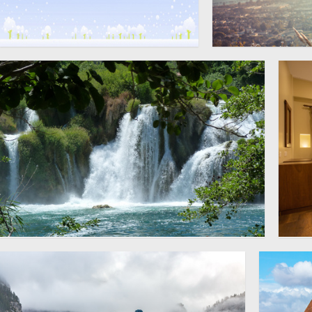
冬季梦幻飘雪背景图片
励志正能量语录图
3600 × 3600
大自然山水瀑布风景图片
酒
3476 × 2317