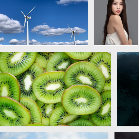
高大的风车图片
韩国美女人体模
4032 × 3024
特写真图片
绿色猕猴桃切片图片
地球
2500 × 1667