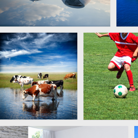
哈尔滨大剧院景观摄影图片
澳大
5616 × 3744
图片
蓝天白云草地与在喝水的牛
在绿茵场上踢足球的小