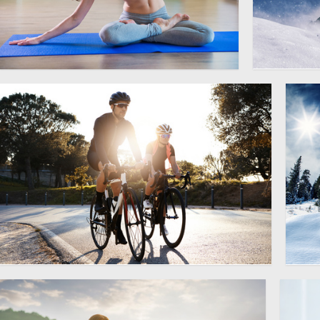
盘坐姿势瑜伽美女人物摄影
正在攀登
4992 × 3488
高清图片
图片
公路上骑行的自行车手摄影
蓝
7020 × 4680
高清图片
高