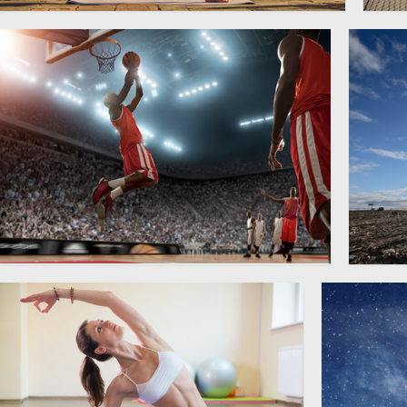
置身在山间的瑜伽美女摄影
网
3600 × 2399
高清图片
高
灯光照耀下的篮球比赛摄影
公路
6000 × 4250
高清图片
高清