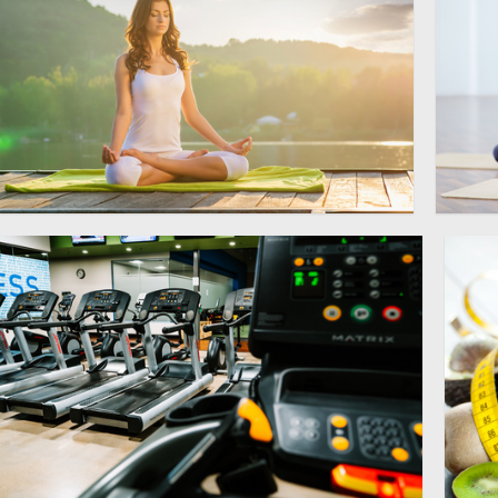
瑜伽打坐冥想图片
盘
4000 × 2670
高