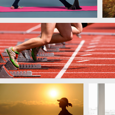
养生瑜伽图片
蓝
5616 × 3744
高
跑道上的短跑运动人物摄影
4826 ×
高清图片