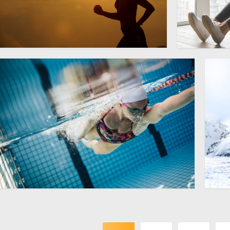
黄昏夕阳下跑步的人物剪影
在客厅里做
高清图片
摄影图片
2100 × 1397
泳池游泳人物水下视角摄影
蓝
7000 × 4667
高清图片
高