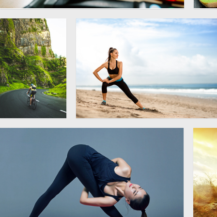
健身房跑步机图片
苹
5007 × 3338
高
山间公路上骑行
在海边活动筋骨的美女人物
的男子摄影高清
摄影图片
5300 × 353
图片