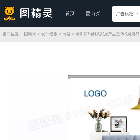
分类
首页
广告模板
当前位置：
图精灵
>
设计模板
>
展架
> 清新简约创意家居产品宣传X展架易