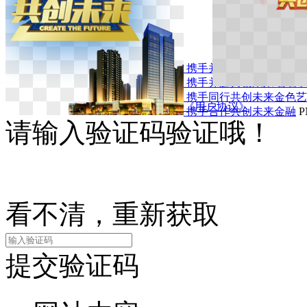
点击咨询
共享素材
携手并进共创未来毛笔艺
点击上传
携手并进共创未来毛笔字
携手同行共创未来金色艺
微信登录
QQ登录
我已阅读并接受《用户协议》
携手合作共创未来金融
P
请输入验证码验证哦！
看不清，重新获取
提交验证码