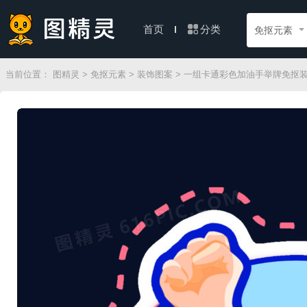
分类
首页
免抠元素
当前位置：
图精灵
>
免抠元素
>
装饰图案
> 一组卡通彩色加油手举牌免抠