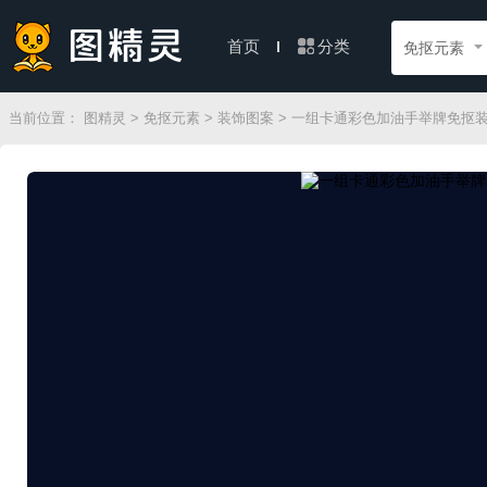
分类
首页
免抠元素
当前位置：
图精灵
>
免抠元素
>
装饰图案
> 一组卡通彩色加油手举牌免抠