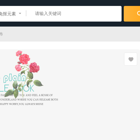
免抠元素
饰