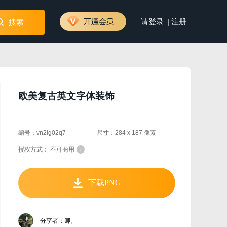
|
请登录
注册
搜索
欧美复古英文字体装饰
编号：vn2ig02q7
尺寸：284 x 187 像素
授权方式： 不可商用
i
下载PNG
分享者：卿。