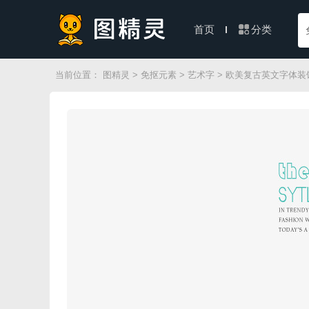
分类
首页
当前位置：
图精灵
>
免抠元素
>
艺术字
> 欧美复古英文字体装