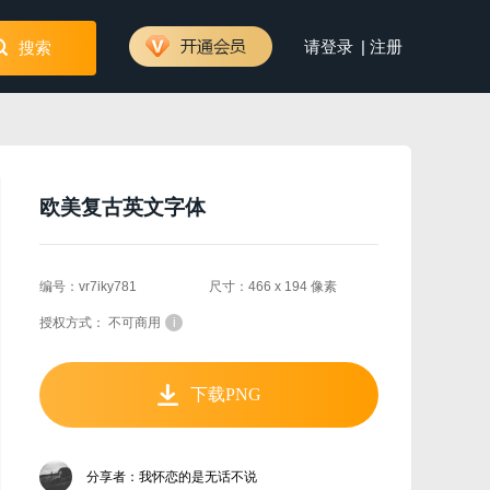
|
请登录
注册
搜索
欧美复古英文字体
编号：vr7iky781
尺寸：466 x 194 像素
授权方式： 不可商用
i
下载PNG
分享者：我怀恋的是无话不说