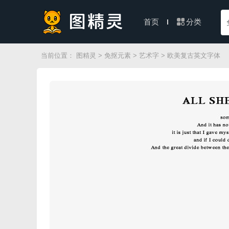
分类
首页
当前位置：
图精灵
>
免抠元素
>
艺术字
> 欧美复古英文字体