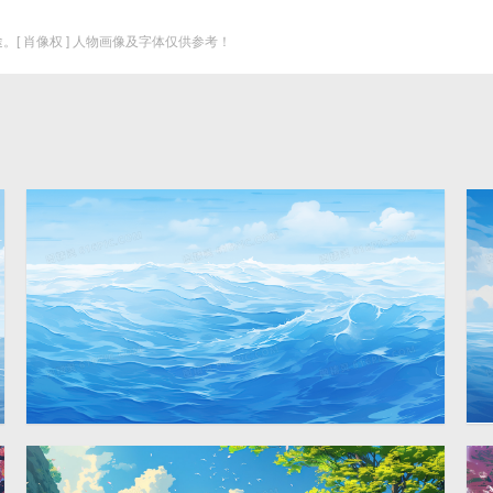
。[ 肖像权 ] 人物画像及字体仅供参考！
唯美蓝天白云大海风景插画
2912 × 1632