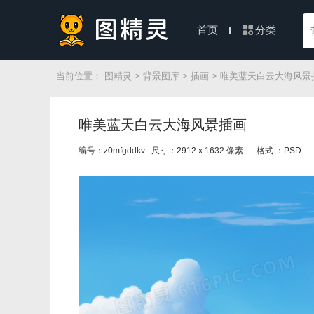
分类
首页
当前位置：
图精灵
>
背景图库
>
插画
> 唯美蓝天白云大海风景
唯美蓝天白云大海风景插画
编号：z0mfgddkv 尺寸：2912 x 1632 像素
格式 ：PSD